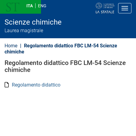
S
ITA
ENG
a
Toggl
l
t
Scienze chimiche
a
a
Laurea magistrale
l
c
o
Home
Regolamento didattico FBC LM-54 Scienze
n
chimiche
t
e
Regolamento didattico FBC LM-54 Scienze
n
chimiche
u
t
o
Regolamento didattico
p
r
i
n
c
i
p
a
l
e