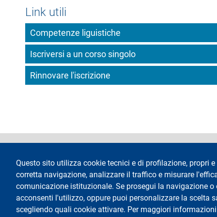
Link utili
Competenze liguistiche
Iscriversi a un corso singolo
Rinnovare l'iscrizione
footer
Dichiarazione di 
Questo sito utilizza cookie tecnici e di profilazione, propri e 
corretta navigazione, analizzare il traffico e misurare l'effica
comunicazione istituzionale. Se prosegui la navigazione o cl
acconsenti l'utilizzo, oppure puoi personalizzare la scelta 
scegliendo quali cookie attivare. Per maggiori informazioni
Testo
Università degli Studi di Milano