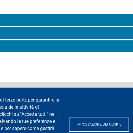
accessibilità
Privacy e cookie
Cookie settings
Note legali
Re
di terze parti, per garantire la
cia delle attività di
Segui La Statale su
icchi su "Accetta tutti" ne
salvando le tue preferenze e
IMPOSTAZIONE DEI COOKIE
 e per sapere come gestirli